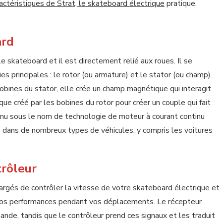
ractéristiques de Strat, le skateboard électrique
pratique,
ard
le skateboard et il est directement relié aux roues. Il se
principales : le rotor (ou armature) et le stator (ou champ).
bobines du stator, elle crée un champ magnétique qui interagit
e créé par les bobines du rotor pour créer un couple qui fait
nnu sous le nom de technologie de moteur à courant continu
isé dans de nombreux types de véhicules, y compris les voitures
trôleur
argés de contrôler la vitesse de votre skateboard électrique et
r vos performances pendant vos déplacements. Le récepteur
nde, tandis que le contrôleur prend ces signaux et les traduit